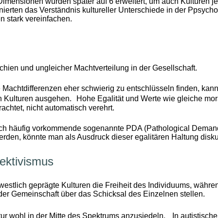
imensionen wurden später auf 6 erweitert, um auch Kulturen je
nierten das Verständnis kultureller Unterschiede in der Ppsyc
n stark vereinfachen.
rchien und ungleicher Machtverteilung in der Gesellschaft.
 Machtdifferenzen eher schwierig zu entschlüsseln finden, kann
n Kulturen ausgehen. Hohe Egalität und Werte wie gleiche mo
achtet, nicht automatisch verehrt.
tlich häufig vorkommende sogenannte PDA (Pathological Deman
 werden, könnte man als Ausdruck dieser egalitären Haltung disku
lektivismus
estlich geprägte Kulturen die Freiheit des Individuums, währe
der Gemeinschaft über das Schicksal des Einzelnen stellen.
ltur wohl in der Mitte des Spektrums anzusiedeln. In autistisch