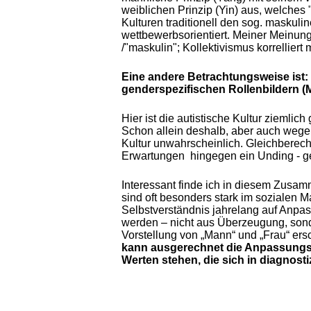
weiblichen Prinzip (Yin) aus, welches
Kulturen traditionell den sog. maskuli
wettbewerbsorientiert. Meiner Meinung 
/"maskulin"; Kollektivismus korrelliert
Eine andere Betrachtungsweise ist:
genderspezifischen Rollenbildern (
Hier ist die autistische Kultur ziemlic
Schon allein deshalb, aber auch wegen
Kultur unwahrscheinlich. Gleichberech
Erwartungen hingegen ein Unding - ge
Interessant finde ich in diesem Zusa
sind oft besonders stark im sozialen
Selbstverständnis jahrelang auf Anpas
werden – nicht aus Überzeugung, sonder
Vorstellung von „Mann“ und „Frau“ ers
kann ausgerechnet die Anpassungsle
Werten stehen, die sich in diagnost