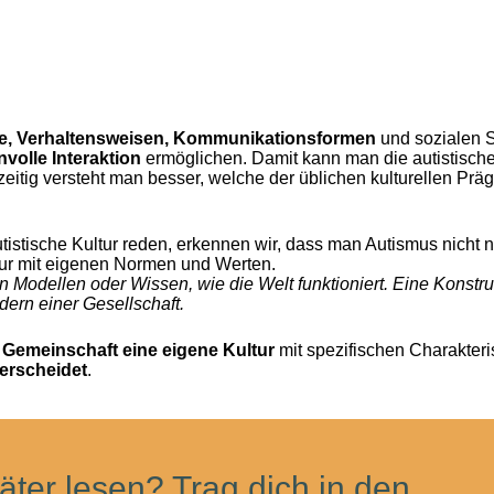
e, Verhaltensweisen, Kommunikationsformen
und sozialen S
nvolle Interaktion
ermöglichen. Damit kann man die autistische
eitig versteht man besser, welche der üblichen kulturellen Prä
tistische Kultur reden, erkennen wir, dass man Autismus nicht 
tur mit eigenen Normen und Werten.
 Modellen oder Wissen, wie die Welt funktioniert. Eine Konstruk
edern einer Gesellschaft.
e Gemeinschaft eine eigene Kultur
mit spezifischen Charakteris
erscheidet
.
äter lesen? Trag dich in den