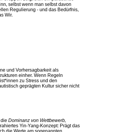
inn, selbst wenn man selbst davon
ellen Regulierung - und das Bedürfnis,
as Wir.
ine und Vorhersagbarkeit als
trukturen einher. Wenn Regeln
ist*innen zu Stress und den
tistisch geprägten Kultur sicher nicht
 die
Dominanz von Wettbewerb,
trahiertes Yin-Yang-Konzept: Prägt das
sich die Werte am sogenannten