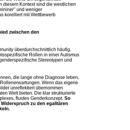
In diesem Kontext sind die westlichen
emininer" und weniger
s korelliert mit Wettbewerb
hied zwischen den
mmunity überdurchschnittlich häufig.
tsspezifische Rollen in einer Autismus
, genderspezifische Stereotypen und
innen, die lange ohne Diagnose leben,
er Rollenerwartungen. Wenn das eigene
ilder unreflektiert übernommen
n Welt bieten. Die klar strukturierte
mplexes, fluides Genderkonzept.
So
 Widerspruch zu den egalitären
keln.