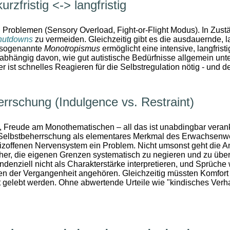
urzfristig <-> langfristig
 Problemen (Sensory Overload, Fight-or-Flight Modus). In Zust
hutdowns
zu vermeiden. Gleichzeitig gibt es die ausdauernde, la
r sogenannte
Monotropismus
ermöglicht eine intensive, langfristi
abhängig davon, wie gut autistische Bedürfnisse allgemein unte
ist schnelles Reagieren für die Selbstregulation nötig - und des
errschung (Indulgence vs. Restraint)
Freude am Monothematischen – all das ist unabdingbar veranker
 die Selbstbeherrschung als elementares Merkmal des Erwachsen
izoffenen Nervensystem ein Problem. Nicht umsonst geht die An
nher, die eigenen Grenzen systematisch zu negieren und zu über
enziell nicht als Charakterstärke interpretieren, und Sprüche
en der Vergangenheit angehören. Gleichzeitig müssten Komfort
t gelebt werden. Ohne abwertende Urteile wie "kindisches Verh