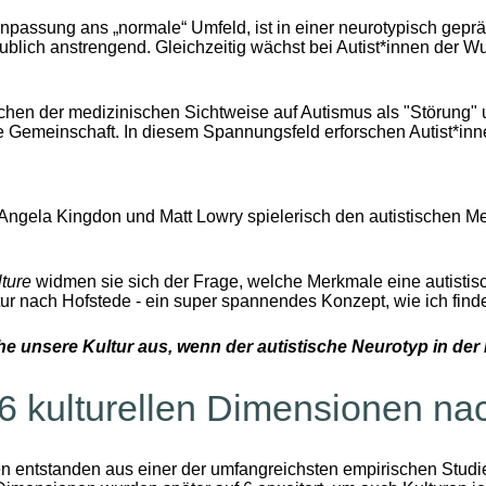
passung ans „normale“ Umfeld, ist in einer neurotypisch geprä
ublich anstrengend. Gleichzeitig wächst bei Autist*innen der W
hen der medizinischen Sichtweise auf Autismus als "Störung" u
Gemeinschaft. In diesem Spannungsfeld erforschen Autist*inn
ngela Kingdon und Matt Lowry spielerisch den autistischen Me
lture
widmen sie sich der Frage, welche Merkmale eine autistisc
ur nach Hofstede - ein super spannendes Konzept, wie ich finde
he unsere Kultur aus, wenn der autistische Neurotyp in der
6 kulturellen Dimensionen na
n entstanden aus einer der umfangreichsten empirischen Studie