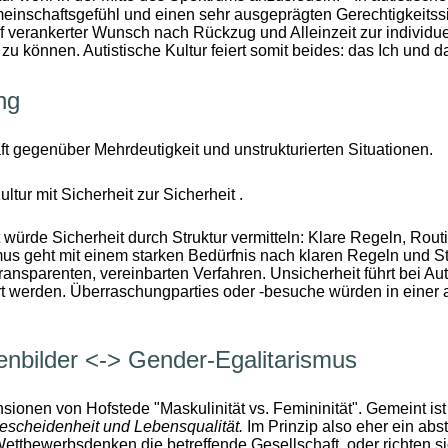
meinschaftsgefühl und einen sehr ausgeprägten Gerechtigkeitss
ief verankerter Wunsch nach Rückzug und Alleinzeit zur individu
zu können. Autistische Kultur feiert somit beides: das Ich und d
ng
chaft gegenüber Mehrdeutigkeit und unstrukturierten Situationen.
ultur mit Sicherheit zur Sicherheit .
würde Sicherheit durch Struktur vermitteln: Klare Regeln, Rout
mus geht mit einem starken Bedürfnis nach klaren Regeln und S
nsparenten, vereinbarten Verfahren. Unsicherheit führt bei Aut
rt werden. Überraschungparties oder -besuche würden in einer au
enbilder <-> Gender-Egalitarismus
sionen von Hofstede "Maskulinität vs. Femininität". Gemeint ist
Bescheidenheit und Lebensqualität.
Im Prinzip also eher ein abs
Wettbewerbsdenken die betreffende Gesellschaft, oder richten 