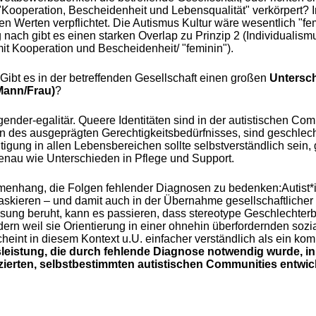
 "Kooperation, Bescheidenheit und Lebensqualität" verkörpert? 
nen Werten verpflichtet. Die Autismus Kultur wäre wesentlich "f
nach gibt es einen starken Overlap zu Prinzip 2 (Individualismu
 mit Kooperation und Bescheidenheit/ "feminin").
Gibt es in der betreffenden Gesellschaft einen großen
Untersc
Mann/Frau)
?
h gender-egalitär. Queere Identitäten sind in der autistischen Co
 des ausgeprägten Gerechtigkeitsbedürfnisses, sind geschlech
tigung in allen Lebensbereichen sollte selbstverständlich sein
nau wie Unterschieden in Pflege und Support.
mmenhang, die Folgen fehlender Diagnosen zu bedenken:Autist*
 Maskieren – und damit auch in der Übernahme gesellschaftlich
sung beruht, kann es passieren, dass stereotype Geschlechterb
n weil sie Orientierung in einer ohnehin überfordernden soziale
cheint in diesem Kontext u.U. einfacher verständlich als ein ko
istung, die durch fehlende Diagnose notwendig wurde, in
izierten, selbstbestimmten autistischen Communities entwic